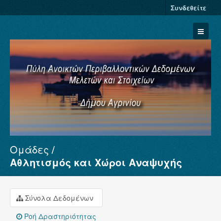
Συνδεθείτε
Ομάδες
Σύνολα Δεδομένων
Αθλητισμός και Χώροι Αναψυχής
Φορείς
Ομάδες
Σύνολα Δεδομένων
Σχετικά
Ροή Δραστηριότητας