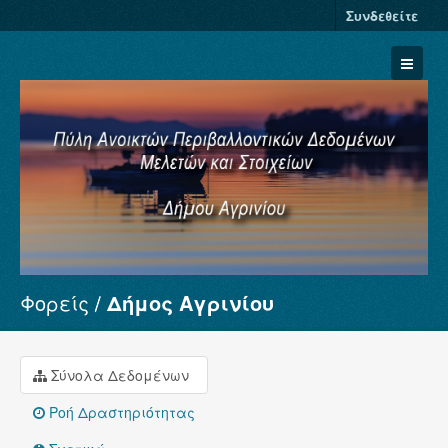
Συνδεθείτε
Φορείς
Δήμος Αγρινίου
Σύνολα Δεδομένων
Φορείς
Ομάδες
Σύνολα Δεδομένων
Σχετικά
Ροή Δραστηριότητας