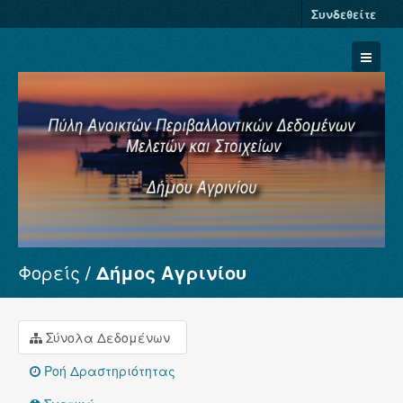
Συνδεθείτε
Φορείς
Δήμος Αγρινίου
Σύνολα Δεδομένων
Φορείς
Ομάδες
Σύνολα Δεδομένων
Σχετικά
Ροή Δραστηριότητας