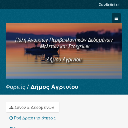
Συνδεθείτε
Φορείς
Δήμος Αγρινίου
Σύνολα Δεδομένων
Φορείς
Ομάδες
Σύνολα Δεδομένων
Σχετικά
Ροή Δραστηριότητας