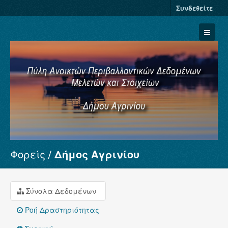
Συνδεθείτε
Φορείς
Δήμος Αγρινίου
Σύνολα Δεδομένων
Φορείς
Ομάδες
Σύνολα Δεδομένων
Σχετικά
Ροή Δραστηριότητας