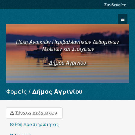
Συνδεθείτε
Φορείς
Δήμος Αγρινίου
Σύνολα Δεδομένων
Φορείς
Ομάδες
Σύνολα Δεδομένων
Σχετικά
Ροή Δραστηριότητας