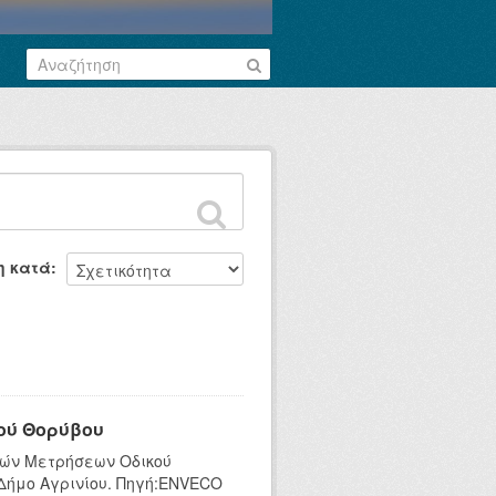
η κατά
ού Θορύβου
κών Μετρήσεων Οδικού
 Δήμο Αγρινίου. Πηγή:ENVECO