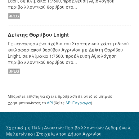
Lden, σε κλίμακα 1:7500, προέλευση Αξιολόγηση
περιβαλλοντικού θορύβου στο...
JPEG
Δείκτης Θορύβου Lnight
Γεωαναφερμένο σχέδιο του Στρατηγικού χάρτη οδικού
κυκλοφοριακού θορύβου Αγρινίου με Δείκτη Θορύβου
Lnight, σε κλίμακα 1:7500, προέλευση Αξιολόγηση
περιβαλλοντικού θορύβου στο...
JPEG
Μπορείτε επίσης να έχετε πρόσβαση σε αυτό το μητρώο
χρησιμοποιώντας το
API
(δείτε
API Έγγραφα
).
Σχετικά με Πύλη Ανοικτών Περιβαλλοντικών Δεδομένων,
Μελετών και Στοιχείων του Δήμου Αγρινίου