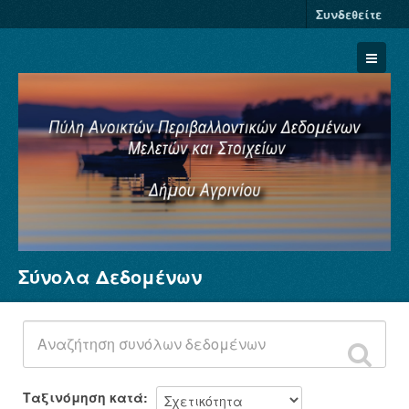
Συνδεθείτε
Σύνολα Δεδομένων
Σύνολα Δεδομένων
Φορείς
Ομάδες
Σχετικά
Ταξινόμηση κατά