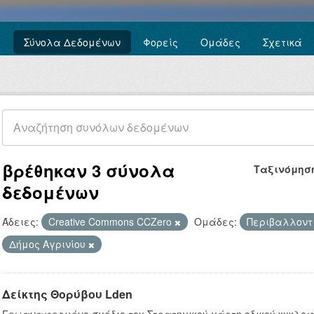
Σύνολα Δεδομένων
Φορείς
Ομάδες
Σχετικά
βρέθηκαν 3 σύνολα
Ταξινόμησ
δεδομένων
Άδειες:
Creative Commons CCZero
Ομάδες:
Περιβαλλοντ
Δήμος Αγρινίου
Δείκτης Θορύβου Lden