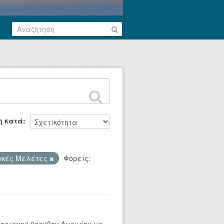
η κατά
ικές Μελέτες
Φορείς: