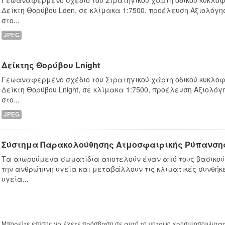
Γεωαναφερμένο σχέδιο του Στρατηγικού χάρτη οδικού κυκλοφ
Δείκτη Θορύβου Lden, σε κλίμακα 1:7500, προέλευση Αξιολόγ
στο...
JPEG
Δείκτης Θορύβου Lnight
Γεωαναφερμένο σχέδιο του Στρατηγικού χάρτη οδικού κυκλοφ
Δείκτη Θορύβου Lnight, σε κλίμακα 1:7500, προέλευση Αξιολό
στο...
JPEG
Σύστημα Παρακολούθησης Ατμοσφαιρικής Ρύπανσης
Τα αιωρούμενα σωματίδια αποτελούν έναν από τους βασικο
την ανθρώπινη υγεία και μεταβάλλουν τις κλιματικές συνθήκες
υγεία...
Μπορείτε επίσης να έχετε πρόσβαση σε αυτό το μητρώο χρησιμοποιώντα