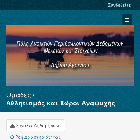
Συνδεθείτε
Ομάδες
Σύνολα Δεδομένων
Αθλητισμός και Χώροι Αναψυχής
Φορείς
Ομάδες
Σύνολα Δεδομένων
Σχετικά
Ροή Δραστηριότητας