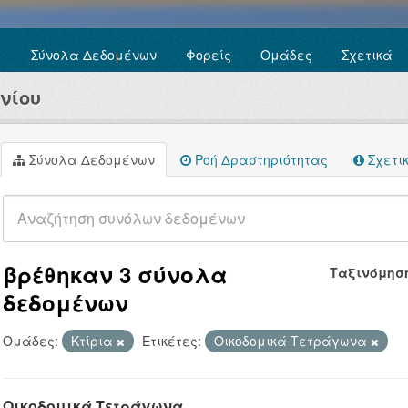
Σύνολα Δεδομένων
Φορείς
Ομάδες
Σχετικά
νίου
Σύνολα Δεδομένων
Ροή Δραστηριότητας
Σχετι
βρέθηκαν 3 σύνολα
Ταξινόμησ
δεδομένων
Ομάδες:
Κτίρια
Ετικέτες:
Οικοδομικά Τετράγωνα
Οικοδομικά Τετράγωνα