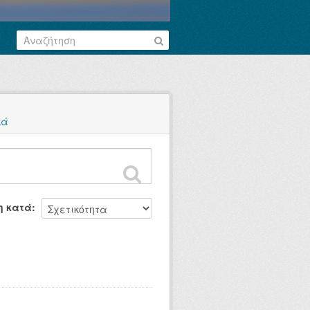
κά
η κατά