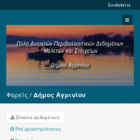
Συνδεθείτε
Φορείς
Δήμος Αγρινίου
Σύνολα Δεδομένων
Φορείς
Ομάδες
Σύνολα Δεδομένων
Σχετικά
Ροή Δραστηριότητας