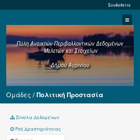
Συνδεθείτε
Ομάδες
Πολιτική Προστασία
Σύνολα Δεδομένων
Φορείς
Ομάδες
Σύνολα Δεδομένων
Σχετικά
Ροή Δραστηριότητας