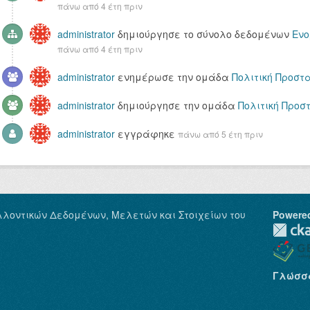
πάνω από 4 έτη πριν
administrator
δημιούργησε το σύνολο δεδομένων
Ενο
πάνω από 4 έτη πριν
administrator
ενημέρωσε την ομάδα
Πολιτική Προστ
administrator
δημιούργησε την ομάδα
Πολιτική Προσ
administrator
εγγράφηκε
πάνω από 5 έτη πριν
λλοντικών Δεδομένων, Μελετών και Στοιχείων του
Powere
Γλώσσ