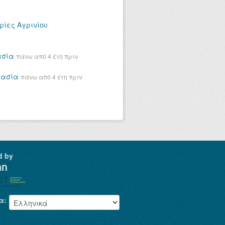
ρίες Αγρινίου
ασία
πάνω από 4 έτη πριν
τασία
πάνω από 4 έτη πριν
d by
α