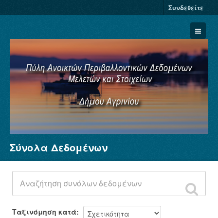
Συνδεθείτε
Σύνολα Δεδομένων
Σύνολα Δεδομένων
Φορείς
Ομάδες
Σχετικά
Ταξινόμηση κατά