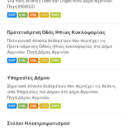
για τους δείκτες Lden και Lnight στον Δήμο Αγρινίου.
Πηγή:ENVECO
SHP
KML
XML
CSV
WMS
Προτεινόμενη Οδός Ήπιας Κυκλοφορίας
Πολυγωνικό σύνολο δεδομένων που περιέχει τις
Προτεινόμενες Οδούς ήπιας κυκλοφορίας στο Δήμο
Αγρινίου. Πηγή:Δήμος Αγρινίου
SHP
KML
XML
CSV
WMS
Υπηρεσίες Δήμου
Σημειακό σύνολο δεδομένων που περιέχει τις θέσεις
απο Υπηρεσίες του Δήμου στο Δήμο Αγρινίου.
Πηγή:Δήμος Αγρινίου
SHP
KML
XML
CSV
WMS
Στύλοι Ηλεκτροφωτισμού