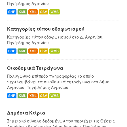
Πηγή:Δήμος Αγρινίου
SHP
KML
XML
CSV
WMS
Κατηγορίες τύπου οδοφωτισμού
Κατηγορίες τύπου οδοφωτισμού στο Δ. Αγρινίου.
Πηγή:Δήμος Αγρινίου
SHP
KML
XML
CSV
WMS
Οικοδομικά Τετράγωνα
Πολυγωνικό επίπεδο πληροφορίας το οποίο
περιλαμβάνει τα οικοδομικά τετράγωνα στο Δήμο
Αγρινίου. Πηγή:Δήμος Αγρινίου
SHP
KML
XML
CSV
WMS
Δημόσια Κτίρια
Σημειακό σύνολο δεδομένων που περιέχει τις Θέσεις
Δημόσιων Κτιρίων στο Δήμο Αγρινίου. Πηγή:Δήμος