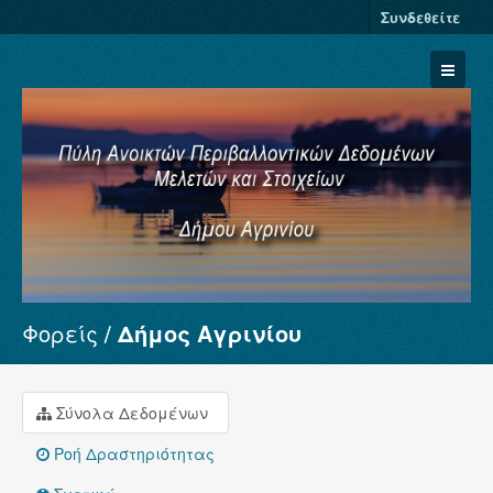
Συνδεθείτε
Φορείς
Δήμος Αγρινίου
Σύνολα Δεδομένων
Φορείς
Ομάδες
Σύνολα Δεδομένων
Σχετικά
Ροή Δραστηριότητας