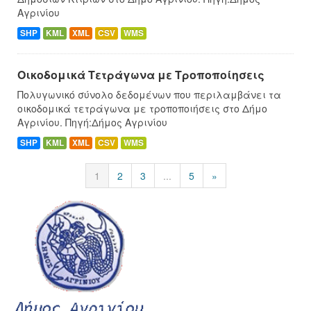
Αγρινίου
SHP
KML
XML
CSV
WMS
Οικοδομικά Τετράγωνα με Τροποποίησεις
Πολυγωνικό σύνολο δεδομένων που περιλαμβάνει τα
οικοδομικά τετράγωνα με τροποποιήσεις στο Δήμο
Αγρινίου. Πηγή:Δήμος Αγρινίου
SHP
KML
XML
CSV
WMS
1
2
3
...
5
»