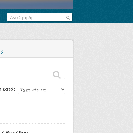
κά
η κατά
ού Θορύβου