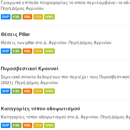
Γραμμικό επίπεδο πληροφορίας το οποίο περιλαμβάνει το οδικ
Πηγή:Δήμος Αγρινίου
SHP
KML
XML
CSV
WMS
Θέσεις Pillar
Θέσεις των pillar στο Δ. Αγρινίου. Πηγή:Δήμος Αγρινίου
SHP
KML
XML
CSV
WMS
Πυροσβεστικοί Κρουνοί
Σημειακό σύνολο δεδομένων που περιέχει τους Πυροσβεστικούς
(2021). Πηγή:Δήμος Αγρινίου
SHP
KML
XML
CSV
WMS
Κατηγορίες τύπου οδοφωτισμού
Κατηγορίες τύπου οδοφωτισμού στο Δ. Αγρινίου. Πηγή:Δήμος Α
SHP
KML
XML
CSV
WMS