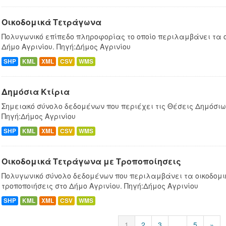
Οικοδομικά Τετράγωνα
Πολυγωνικό επίπεδο πληροφορίας το οποίο περιλαμβάνει τα 
Δήμο Αγρινίου. Πηγή:Δήμος Αγρινίου
SHP
KML
XML
CSV
WMS
Δημόσια Κτίρια
Σημειακό σύνολο δεδομένων που περιέχει τις Θέσεις Δημόσιων
Πηγή:Δήμος Αγρινίου
SHP
KML
XML
CSV
WMS
Οικοδομικά Τετράγωνα με Τροποποίησεις
Πολυγωνικό σύνολο δεδομένων που περιλαμβάνει τα οικοδομ
τροποποιήσεις στο Δήμο Αγρινίου. Πηγή:Δήμος Αγρινίου
SHP
KML
XML
CSV
WMS
1
2
3
...
5
»