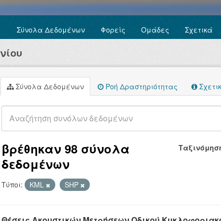
Σύνολα Δεδομένων
Φορείς
Ομάδες
Σχετικά
νίου
Σύνολα Δεδομένων
Ροή Δραστηριότητας
Σχετι
βρέθηκαν 98 σύνολα
Ταξινόμησ
δεδομένων
Τύποι:
KML
SHP
Θέσεις Ακουστικών Μετρήσεων Οδικού Κυκλοφοριακ