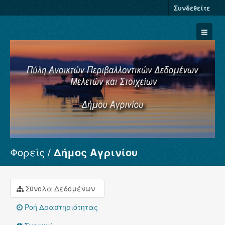
Συνδεθείτε
Φορείς
Δήμος Αγρινίου
Σύνολα Δεδομένων
Φορείς
Ομάδες
Σύνολα Δεδομένων
Σχετικά
Ροή Δραστηριότητας