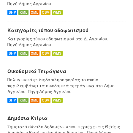
Πηγή:Δήμος Αγρινίου
SHP
KML
XML
CSV
WMS
Κατηγορίες τύπου οδοφωτισμού
Κατηγορίες τύπου οδοφωτισμού στο Δ. Αγρινίου.
Πηγή:Δήμος Αγρινίου
SHP
KML
XML
CSV
WMS
Οικοδομικά Τετράγωνα
Πολυγωνικό επίπεδο πληροφορίας το οποίο
περιλαμβάνει τα οικοδομικά τετράγωνα στο Δήμο
Αγρινίου. Πηγή:Δήμος Αγρινίου
SHP
KML
XML
CSV
WMS
Δημόσια Κτίρια
Σημειακό σύνολο δεδομένων που περιέχει τις Θέσεις
Δημόσιων Κτιρίων στο Δήμο Αγρινίου. Πηγή:Δήμος