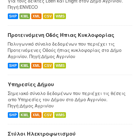
για τους δείκτες Lden και Lnight στον Δήμο Αγρινίου.
Πηγή:ENVECO
SHP
KML
XML
CSV
WMS
Προτεινόμενη Οδός Ήπιας Κυκλοφορίας
Πολυγωνικό σύνολο δεδομένων που περιέχει τις
Προτεινόμενες Οδούς ήπιας κυκλοφορίας στο Δήμο
Αγρινίου. Πηγή:Δήμος Αγρινίου
SHP
KML
XML
CSV
WMS
Υπηρεσίες Δήμου
Σημειακό σύνολο δεδομένων που περιέχει τις θέσεις
απο Υπηρεσίες του Δήμου στο Δήμο Αγρινίου.
Πηγή:Δήμος Αγρινίου
SHP
KML
XML
CSV
WMS
Στύλοι Ηλεκτροφωτισμού