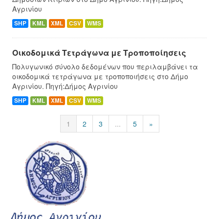
Αγρινίου
SHP
KML
XML
CSV
WMS
Οικοδομικά Τετράγωνα με Τροποποίησεις
Πολυγωνικό σύνολο δεδομένων που περιλαμβάνει τα
οικοδομικά τετράγωνα με τροποποιήσεις στο Δήμο
Αγρινίου. Πηγή:Δήμος Αγρινίου
SHP
KML
XML
CSV
WMS
1
2
3
...
5
»