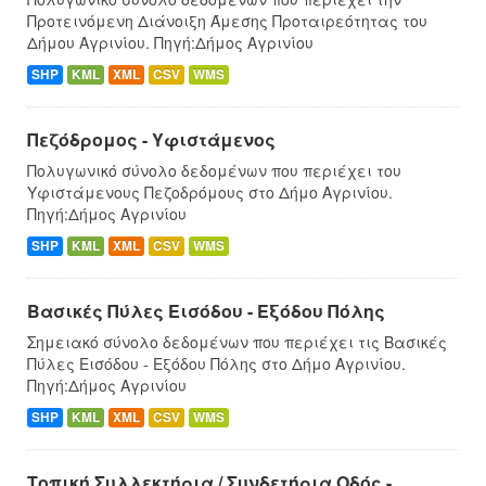
Προτεινόμενη Διάνοιξη Άμεσης Προταιρεότητας του
Δήμου Αγρινίου. Πηγή:Δήμος Αγρινίου
SHP
KML
XML
CSV
WMS
Πεζόδρομος - Υφιστάμενος
Πολυγωνικό σύνολο δεδομένων που περιέχει του
Υφιστάμενους Πεζοδρόμους στο Δήμο Αγρινίου.
Πηγή:Δήμος Αγρινίου
SHP
KML
XML
CSV
WMS
Βασικές Πύλες Εισόδου - Εξόδου Πόλης
Σημειακό σύνολο δεδομένων που περιέχει τις Βασικές
Πύλες Εισόδου - Εξόδου Πόλης στο Δήμο Αγρινίου.
Πηγή:Δήμος Αγρινίου
SHP
KML
XML
CSV
WMS
Τοπική Συλλεκτήρια / Συνδετήρια Οδός -