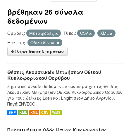
βρέθηκαν 26 σύνολα
δεδομένων
Ομάδες:
Μεταφορές
Τύποι:
CSV
XML
Ετικέτες:
Οδικό δίκτυο
Φίλτρα Αποτελεσμάτων
Θέσεις Ακουστικών Μετρήσεων Οδικού
Κυκλοφοριακού Θορύβου
Σημειακό σύνολο δεδομένων που περιέχει τις Θέσεις
Ακουστικών Μετρήσεων Οδικού Κυκλοφοριακού Θορύβου
για τους δείκτες Lden και Lnight στον Δήμο Αγρινίου.
Πηγή:ENVECO
SHP
KML
XML
CSV
WMS
Προτεινόμενη Οδός Ήπιας Κυκλοφορίας