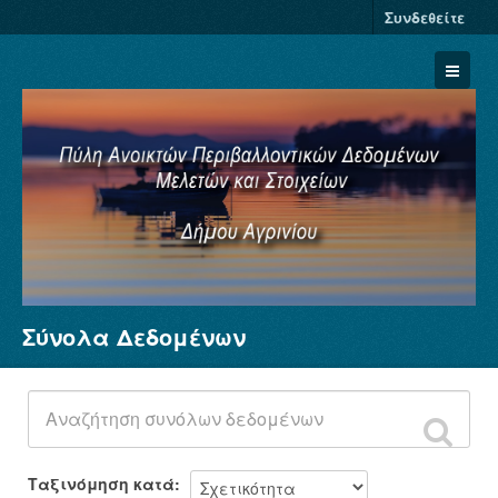
Συνδεθείτε
Σύνολα Δεδομένων
Σύνολα Δεδομένων
Φορείς
Ομάδες
Σχετικά
Ταξινόμηση κατά