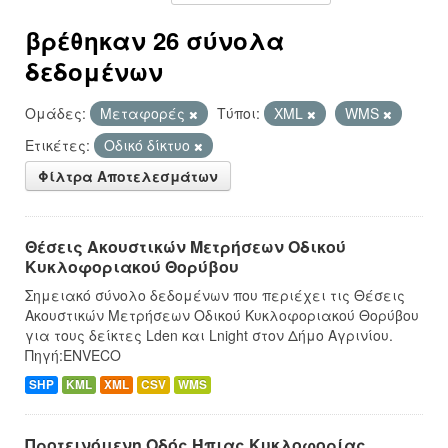
βρέθηκαν 26 σύνολα
δεδομένων
Ομάδες:
Μεταφορές
Τύποι:
XML
WMS
Ετικέτες:
Οδικό δίκτυο
Φίλτρα Αποτελεσμάτων
Θέσεις Ακουστικών Μετρήσεων Οδικού
Κυκλοφοριακού Θορύβου
Σημειακό σύνολο δεδομένων που περιέχει τις Θέσεις
Ακουστικών Μετρήσεων Οδικού Κυκλοφοριακού Θορύβου
για τους δείκτες Lden και Lnight στον Δήμο Αγρινίου.
Πηγή:ENVECO
SHP
KML
XML
CSV
WMS
Προτεινόμενη Οδός Ήπιας Κυκλοφορίας