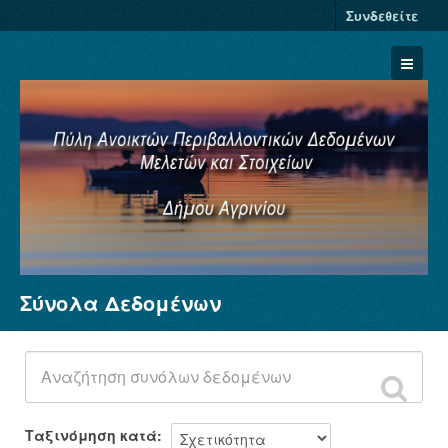
Συνδεθείτε
Σύνολα Δεδομένων
Σύνολα Δεδομένων
Φορείς
Ομάδες
Σχετικά
Ταξινόμηση κατά