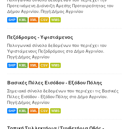
Προτεινόμενη Διάνοιξη Άμεσης Προταιρεότητας του
Δήμου Αγρινίου. Πηγή:Δήμος Αγρινίου
SHP
KML
XML
CSV
WMS
Πεζόδρομος - Υφιστάμενος
Πολυγωνικό σύνολο δεδομένων που περιέχει του
Υφιστάμενους Πεζοδρόμους στο Δήμο Αγρινίου.
Πηγή:Δήμος Αγρινίου
SHP
KML
XML
CSV
WMS
Βασικές Πύλες Εισόδου - Εξόδου Πόλης
Σημειακό σύνολο δεδομένων που περιέχει τις Βασικές
Πύλες Εισόδου - Εξόδου Πόλης στο Δήμο Αγρινίου.
Πηγή:Δήμος Αγρινίου
SHP
KML
XML
CSV
WMS
Τοπική Συλλεκτήρια / Συνδετήρια Οδός -